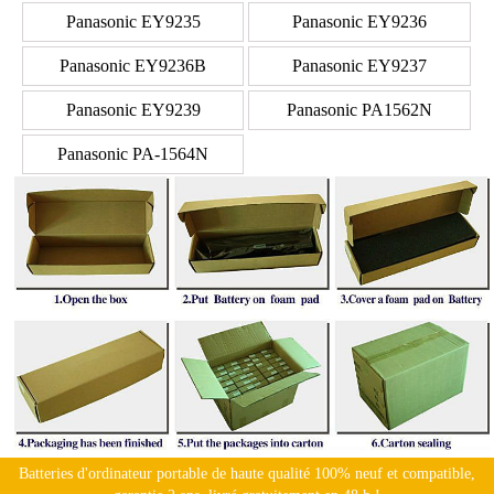
Panasonic EY9235
Panasonic EY9236
Panasonic EY9236B
Panasonic EY9237
Panasonic EY9239
Panasonic PA1562N
Panasonic PA-1564N
Batteries d'ordinateur portable de haute qualité 100% neuf et compatible,