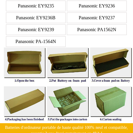
Panasonic EY9235
Panasonic EY9236
Panasonic EY9236B
Panasonic EY9237
Panasonic EY9239
Panasonic PA1562N
Panasonic PA-1564N
Batteries d'ordinateur portable de haute qualité 100% neuf et compatible,