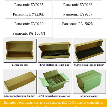
Panasonic EY9235
Panasonic EY9236
Panasonic EY9236B
Panasonic EY9237
Panasonic EY9239
Panasonic PA1562N
Panasonic PA-1564N
Batteries d'ordinateur portable de haute qualité 100% neuf et compatible,