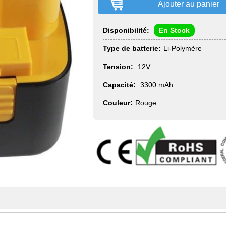
Ajouter au panier
Disponibilité:
En Stock
Type de batterie:
Li-Polymère
Tension:
12V
Capacité:
3300 mAh
Couleur:
Rouge