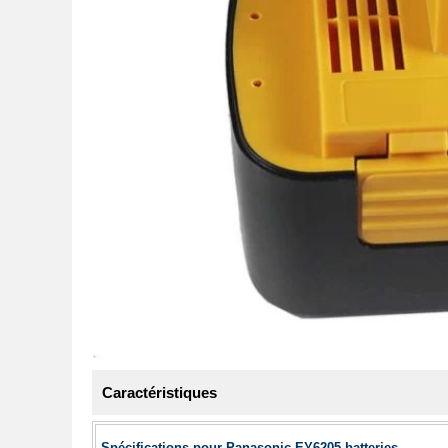
Caractéristiques
Spécifications pour Panasonic EY6205 batteries