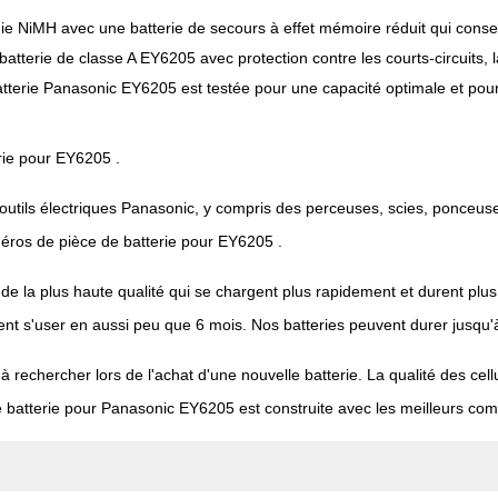
e NiMH avec une batterie de secours à effet mémoire réduit qui conser
batterie de classe A EY6205 avec protection contre les courts-circuits, l
atterie Panasonic EY6205 est testée pour une capacité optimale et pour
rie pour EY6205 .
outils électriques Panasonic, y compris des perceuses, scies, ponceuses
méros de pièce de batterie pour EY6205 .
on de la plus haute qualité qui se chargent plus rapidement et durent pl
vent s'user en aussi peu que 6 mois. Nos batteries peuvent durer jusqu'
 à rechercher lors de l'achat d'une nouvelle batterie. La qualité des cell
tte batterie pour Panasonic EY6205 est construite avec les meilleurs co