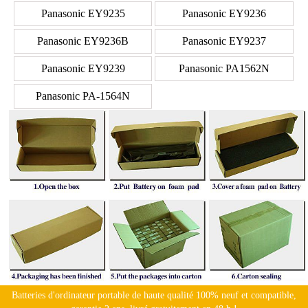
Panasonic EY9235
Panasonic EY9236
Panasonic EY9236B
Panasonic EY9237
Panasonic EY9239
Panasonic PA1562N
Panasonic PA-1564N
Batteries d'ordinateur portable de haute qualité 100% neuf et compatible,