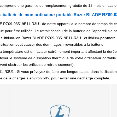
mprend une garantie de remplacement gratuite de 12 mois en cas de 
 la batterie de mon ordinateur portable Razer BLADE RZ09
ADE RZ09-03519E11-R3U1 de notre appareil a le nombre de temps de char
 pour être utilisée. Le retrait continu de la batterie de l'appareil n'a pas
es lithium-ion Razer BLADE RZ09-03519E11-R3U1 et lithium-polymère d
 situation peut causer des dommages irréversibles à la batterie.
a température est un facteur extrêmement important affectant la durée 
oyer le système de dissipation thermique de votre ordinateur portable 
uvent obstruer les orifices de refroidissement).
3U1 . Si vous prévoyez de faire une longue pause dans l'utilisation de 
eine de le charger à environ 50% pour éviter une décharge complète.