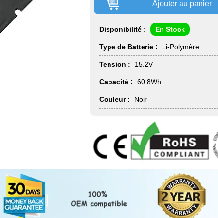
Ajouter au panier
Disponibilité :
En Stock
Type de Batterie :
Li-Polymère
Tension :
15.2V
Capacité :
60.8Wh
Couleur :
Noir