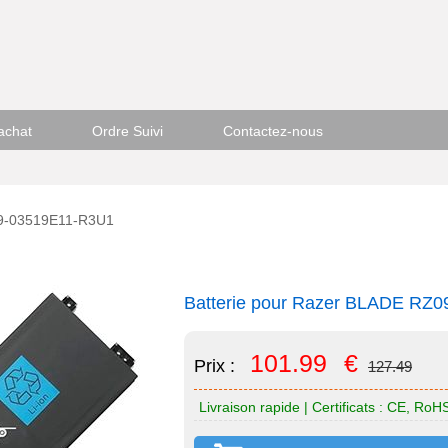
achat
Ordre Suivi
Contactez-nous
09-03519E11-R3U1
Batterie pour Razer BLADE RZ
101.99
€
Prix :
127.49
Livraison rapide | Certificats : CE, Ro