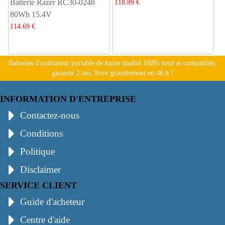
Batterie Razer RC30-0248
118.89 €
80Wh 15.4V
114.69 €
Batteries d'ordinateur portable de haute qualité 100% neuf et compatible,
garantie 2 ans, livré gratuitement en 48 h !
INFORMATION D'ENTREPRISE
Contactez-nous
Conditions
Politique
Disclaimer
SERVICE CLIENT
Guide d'acheteur
Centre d'aide