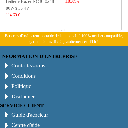
Batterie Razer RC30-0248
118.89 €
80Wh 15.4V
114.69 €
Batteries d'ordinateur portable de haute qualité 100% neuf et compatible,
garantie 2 ans, livré gratuitement en 48 h !
INFORMATION D'ENTREPRISE
Contactez-nous
Conditions
Politique
Disclaimer
SERVICE CLIENT
Guide d'acheteur
Centre d'aide