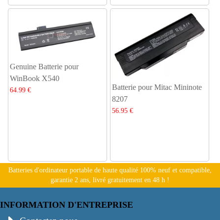
Genuine Batterie pour
WinBook X540
Batterie pour Mitac Mininote
64.99 €
8207
56.95 €
Batteries d'ordinateur portable de haute qualité 100% neuf et compatible,
garantie 2 ans, livré gratuitement en 48 h !
INFORMATION D'ENTREPRISE