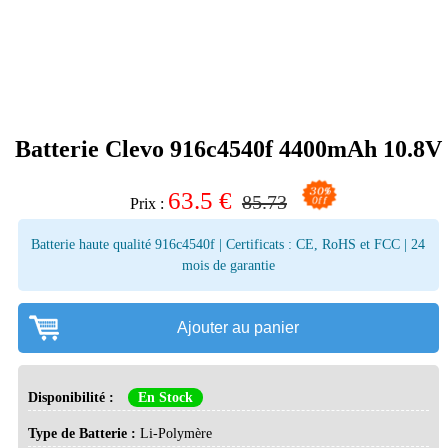
Batterie Clevo 916c4540f 4400mAh 10.8V
63.5
€
85.73
Prix :
Batterie haute qualité 916c4540f | Certificats : CE, RoHS et FCC | 24
mois de garantie
Ajouter au panier
Disponibilité :
En Stock
Type de Batterie :
Li-Polymère