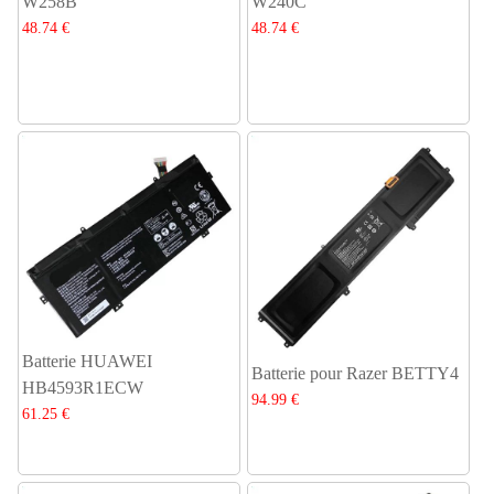
W258B
W240C
48.74 €
48.74 €
Batterie HUAWEI
Batterie pour Razer BETTY4
HB4593R1ECW
94.99 €
61.25 €