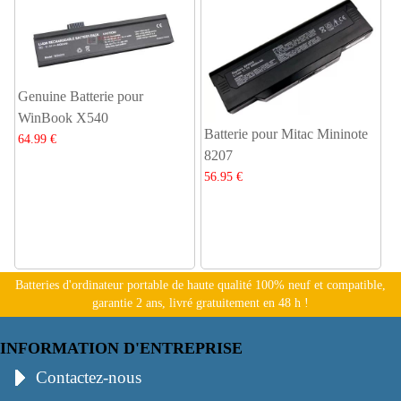
Genuine Batterie pour
WinBook X540
Batterie pour Mitac Mininote
64.99 €
8207
56.95 €
Batteries d'ordinateur portable de haute qualité 100% neuf et compatible,
garantie 2 ans, livré gratuitement en 48 h !
INFORMATION D'ENTREPRISE
Contactez-nous