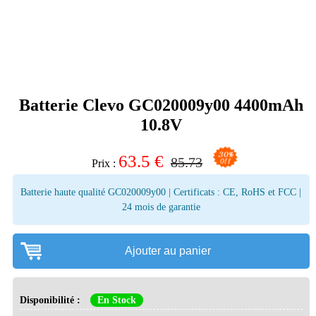
Batterie Clevo GC020009y00 4400mAh
10.8V
63.5
€
85.73
Prix :
Batterie haute qualité GC020009y00 | Certificats : CE, RoHS et FCC |
24 mois de garantie
Ajouter au panier
Disponibilité :
En Stock