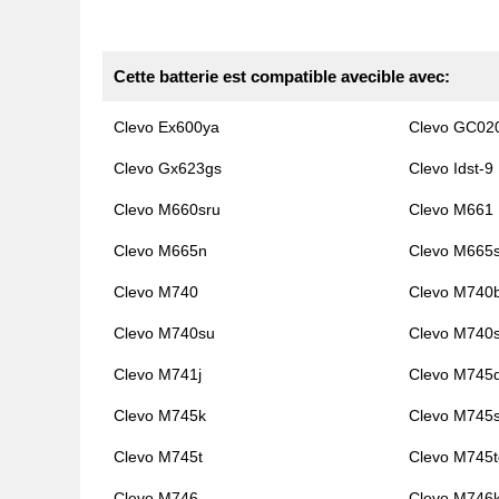
Cette batterie est compatible avecible avec:
Clevo Ex600ya
Clevo GC02
Clevo Gx623gs
Clevo Idst-9
Clevo M660sru
Clevo M661
Clevo M665n
Clevo M665
Clevo M740
Clevo M740b
Clevo M740su
Clevo M740
Clevo M741j
Clevo M745
Clevo M745k
Clevo M745
Clevo M745t
Clevo M745t
Clevo M746
Clevo M746