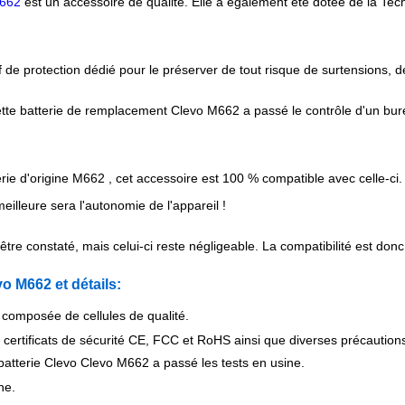
M662
est un accessoire de qualité. Elle a également été dotée de la Tec
 de protection dédié pour le préserver de tout risque de surtensions, d
e batterie de remplacement Clevo M662 a passé le contrôle d'un bureau 
ie d'origine M662 , cet accessoire est 100 % compatible avec celle-ci.
meilleure sera l'autonomie de l'appareil !
tre constaté, mais celui-ci reste négligeable. La compatibilité est donc
vo M662 et détails:
 composée de cellules de qualité.
 certificats de sécurité CE, FCC et RoHS ainsi que diverses précaution
 batterie Clevo Clevo M662 a passé les tests en usine.
ne.