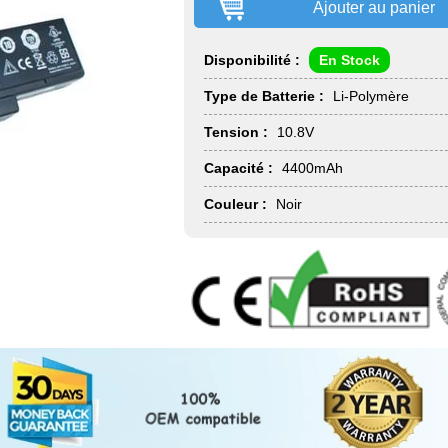
Ajouter au panier
Disponibilité :
En Stock
Type de Batterie :
Li-Polymère
Tension :
10.8V
Capacité :
4400mAh
Couleur :
Noir