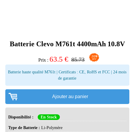
Batterie Clevo M761t 4400mAh 10.8V
63.5
€
85.73
Prix :
Batterie haute qualité M761t | Certificats : CE, RoHS et FCC | 24 mois
de garantie
Ajouter au panier
Disponibilité :
En Stock
Type de Batterie :
Li-Polymère