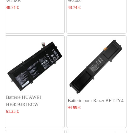
W258B
W240C
48.74 €
48.74 €
Batterie HUAWEI
Batterie pour Razer BETTY4
HB4593R1ECW
94.99 €
61.25 €