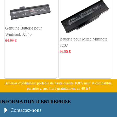
Genuine Batterie pour
WinBook X540
Batterie pour Mitac Mininote
64.99 €
8207
56.95 €
Batteries d'ordinateur portable de haute qualité 100% neuf et compatible,
garantie 2 ans, livré gratuitement en 48 h !
INFORMATION D'ENTREPRISE
Contactez-nous