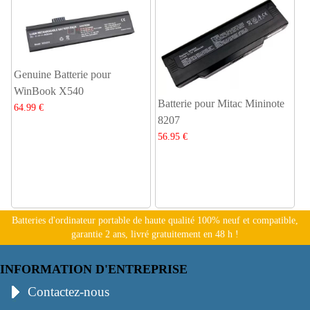
Genuine Batterie pour
WinBook X540
Batterie pour Mitac Mininote
64.99 €
8207
56.95 €
Batteries d'ordinateur portable de haute qualité 100% neuf et compatible,
garantie 2 ans, livré gratuitement en 48 h !
INFORMATION D'ENTREPRISE
Contactez-nous