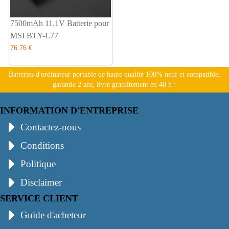
7500mAh 11.1V Batterie pour
MSI BTY-L77
76.76 €
Batteries d'ordinateur portable de haute qualité 100% neuf et compatible,
garantie 2 ans, livré gratuitement en 48 h !
INFORMATION D'ENTREPRISE
Contactez-nous
Conditions
Politique
Disclaimer
SERVICE CLIENT
Guide d'acheteur