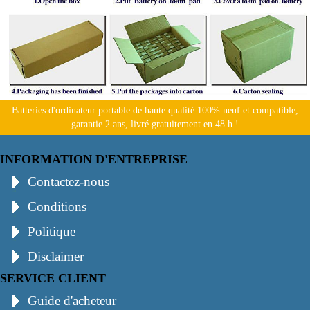
Batteries d'ordinateur portable de haute qualité 100% neuf et compatible,
garantie 2 ans, livré gratuitement en 48 h !
INFORMATION D'ENTREPRISE
Contactez-nous
Conditions
Politique
Disclaimer
SERVICE CLIENT
Guide d'acheteur