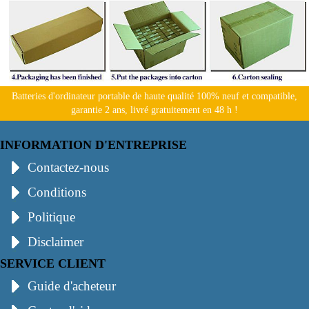
Batteries d'ordinateur portable de haute qualité 100% neuf et compatible,
garantie 2 ans, livré gratuitement en 48 h !
INFORMATION D'ENTREPRISE
Contactez-nous
Conditions
Politique
Disclaimer
SERVICE CLIENT
Guide d'acheteur