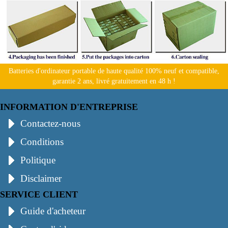
Batteries d'ordinateur portable de haute qualité 100% neuf et compatible,
garantie 2 ans, livré gratuitement en 48 h !
INFORMATION D'ENTREPRISE
Contactez-nous
Conditions
Politique
Disclaimer
SERVICE CLIENT
Guide d'acheteur