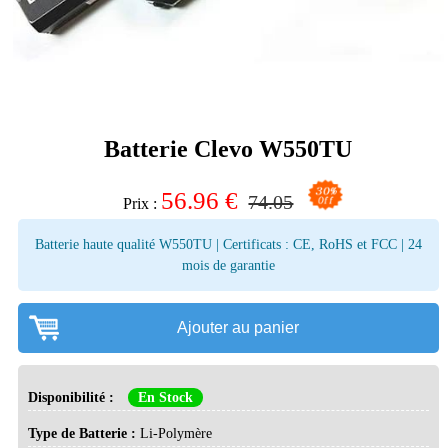
Batterie Clevo W550TU
56.96
€
74.05
Prix :
Batterie haute qualité W550TU | Certificats : CE, RoHS et FCC | 24
mois de garantie
Ajouter au panier
Disponibilité :
En Stock
Type de Batterie :
Li-Polymère