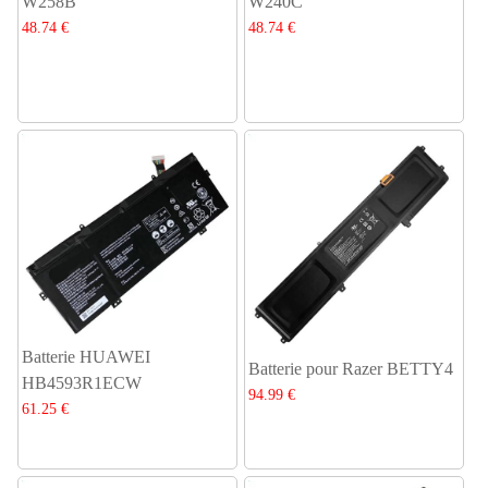
W258B
W240C
48.74 €
48.74 €
Batterie HUAWEI
Batterie pour Razer BETTY4
HB4593R1ECW
94.99 €
61.25 €