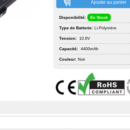
Ajouter au panier
Disponibilité:
En Stock
Type de Batterie:
Li-Polymère
Tension:
10.8V
Capacité:
4400mAh
Couleur:
Noir