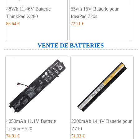
48Wh 11.46V Batterie
55wh 15V Batterie pour
ThinkPad X280
IdeaPad 720s
86.64 €
72.21 €
VENTE DE BATTERIES
4050mAh 11.1V Batterie
2200mAh 14.4V Batterie pour
Legion Y520
Z710
74.91 €
51.33 €