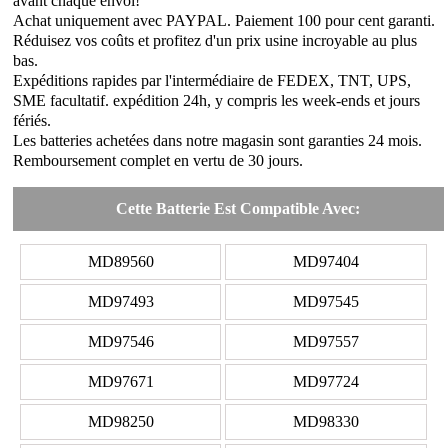
avant chaque envoi!
Achat uniquement avec PAYPAL. Paiement 100 pour cent garanti.
Réduisez vos coûts et profitez d'un prix usine incroyable au plus
bas.
Expéditions rapides par l'intermédiaire de FEDEX, TNT, UPS,
SME facultatif. expédition 24h, y compris les week-ends et jours
fériés.
Les batteries achetées dans notre magasin sont garanties 24 mois.
Remboursement complet en vertu de 30 jours.
Cette Batterie Est Compatible Avec:
MD89560
MD97404
MD97493
MD97545
MD97546
MD97557
MD97671
MD97724
MD98250
MD98330