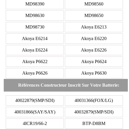
MD98390
MD98560
MD98630
MD98650
MD98730
Akoya E6213
Akoya E6214
Akoya E6220
Akoya E6224
Akoya E6226
Akoya P6622
Akoya P6624
Akoya P6626
Akoya P6630
Références Constructeur Inscrit Sur Votre Batterie:
40022879(SMP/SDI)
40031366(FOX/LG)
40031866(SAY/SAY)
40032879(SMP/SDI)
4ICR19/66-2
BTP-D8BM