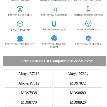
Cette Batterie Est Compatible Avecible Avec:
Akoya E7218
Akoya P7624
Akoya P7812
MD97872
MD97938
MD98680
MD98770
MD98920