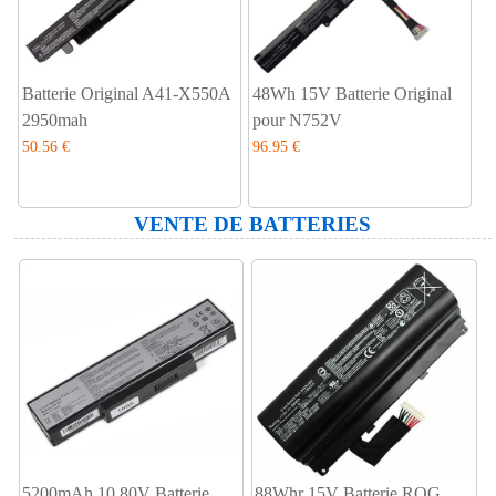
Batterie Original A41-X550A
48Wh 15V Batterie Original
2950mah
pour N752V
50.56 €
96.95 €
VENTE DE BATTERIES
5200mAh 10.80V Batterie
88Whr 15V Batterie ROG