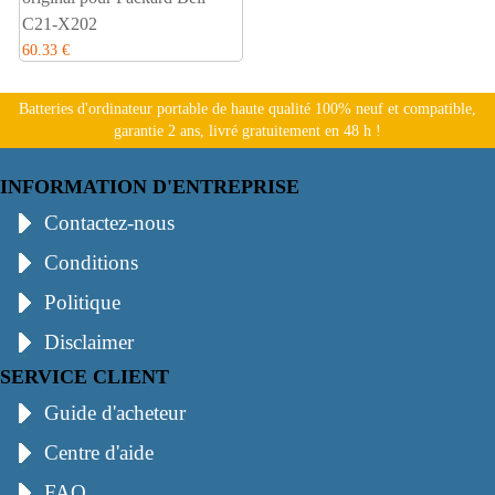
C21-X202
60.33 €
Batteries d'ordinateur portable de haute qualité 100% neuf et compatible,
garantie 2 ans, livré gratuitement en 48 h !
INFORMATION D'ENTREPRISE
Contactez-nous
Conditions
Politique
Disclaimer
SERVICE CLIENT
Guide d'acheteur
Centre d'aide
FAQ