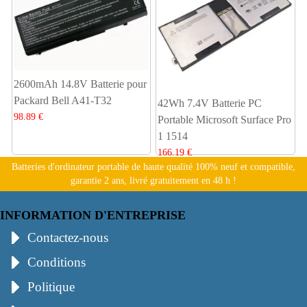
2600mAh 14.8V Batterie pour
Packard Bell A41-T32
42Wh 7.4V Batterie PC
98.89 €
Portable Microsoft Surface Pro
1 1514
166.19 €
Batteries d'ordinateur portable de haute qualité 100% neuf et compatible,
garantie 2 ans, livré gratuitement en 48 h !
INFORMATION D'ENTREPRISE
Contactez-nous
Conditions
Politique