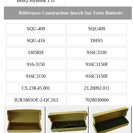
BenQ JoyBook T31
Références Constructeur Inscrit Sur Votre Batterie:
SQU-409
SQU409
SQU-416
DHS5
I305RH
916C3330
916-3150
916C3150F
916C3150
916C3150F
CS.23K45.001
23.20092.011
3UR1865OF-2-QC163
7028030000