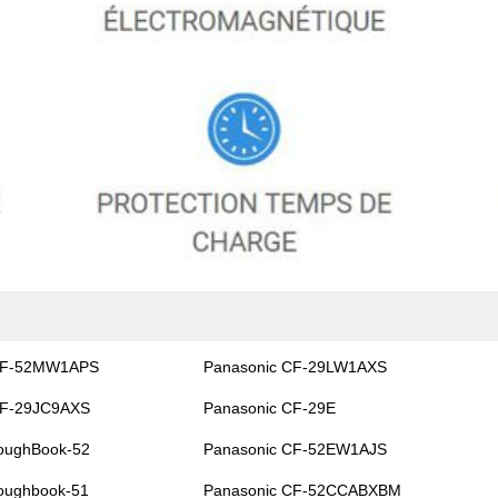
CF-52MW1APS
Panasonic CF-29LW1AXS
CF-29JC9AXS
Panasonic CF-29E
oughBook-52
Panasonic CF-52EW1AJS
oughbook-51
Panasonic CF-52CCABXBM