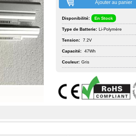
Ajouter au panier
Disponibilité:
En Stock
Type de Batterie:
Li-Polymère
Tension:
7.2V
Capacité:
47Wh
Couleur:
Gris