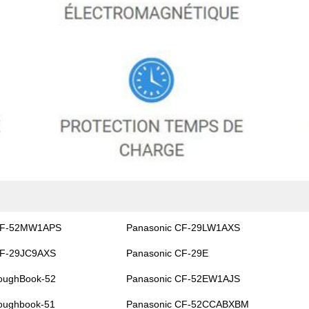
CF-52MW1APS
Panasonic CF-29LW1AXS
CF-29JC9AXS
Panasonic CF-29E
oughBook-52
Panasonic CF-52EW1AJS
oughbook-51
Panasonic CF-52CCABXBM