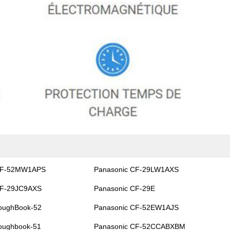
CF-52MW1APS
Panasonic CF-29LW1AXS
CF-29JC9AXS
Panasonic CF-29E
oughBook-52
Panasonic CF-52EW1AJS
oughbook-51
Panasonic CF-52CCABXBM