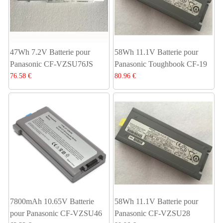
47Wh 7.2V Batterie pour
58Wh 11.1V Batterie pour
Panasonic CF-VZSU76JS
Panasonic Toughbook CF-19
76.58 €
80.96 €
7800mAh 10.65V Batterie
58Wh 11.1V Batterie pour
pour Panasonic CF-VZSU46
Panasonic CF-VZSU28