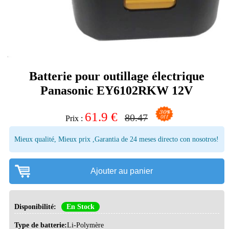
Batterie pour outillage électrique
Panasonic EY6102RKW 12V
61.9
€
80.47
Prix :
Mieux qualité, Mieux prix ,Garantia de 24 meses directo con nosotros!
Ajouter au panier
Disponibilité:
En Stock
Type de batterie:
Li-Polymère