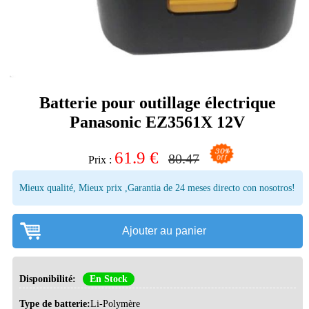
Batterie pour outillage électrique
Panasonic EZ3561X 12V
61.9
€
80.47
Prix :
Mieux qualité, Mieux prix ,Garantia de 24 meses directo con nosotros!
Ajouter au panier
Disponibilité:
En Stock
Type de batterie:
Li-Polymère