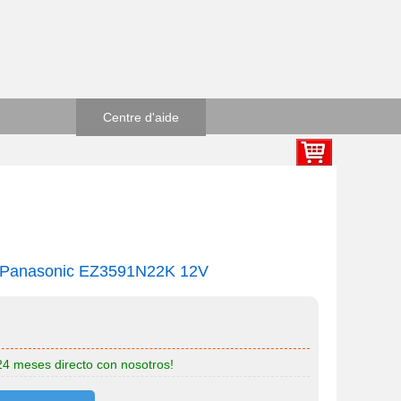
Centre d'aide
que Panasonic EZ3591N22K 12V
 24 meses directo con nosotros!