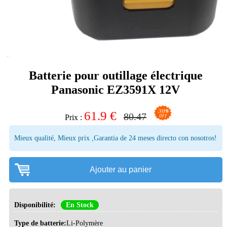
Batterie pour outillage électrique
Panasonic EZ3591X 12V
61.9
€
80.47
Prix :
Mieux qualité, Mieux prix ,Garantia de 24 meses directo con nosotros!
Ajouter au panier
Disponibilité:
En Stock
Type de batterie:
Li-Polymère