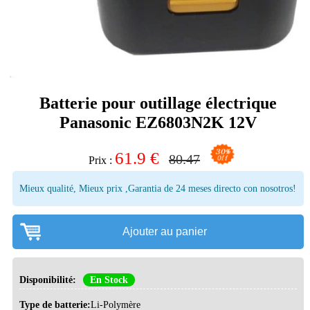
Batterie pour outillage électrique
Panasonic EZ6803N2K 12V
61.9
€
80.47
Prix :
Mieux qualité, Mieux prix ,Garantia de 24 meses directo con nosotros!
Ajouter au panier
Disponibilité:
En Stock
Type de batterie:
Li-Polymère