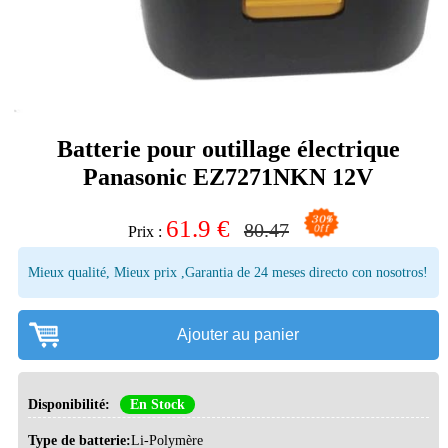
Batterie pour outillage électrique
Panasonic EZ7271NKN 12V
61.9
€
80.47
Prix :
Mieux qualité, Mieux prix ,Garantia de 24 meses directo con nosotros!
Ajouter au panier
Disponibilité:
En Stock
Type de batterie:
Li-Polymère