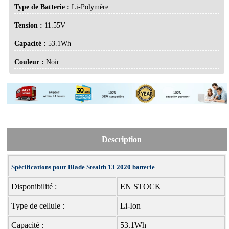
Type de Batterie :
Li-Polymère
Tension :
11.55V
Capacité :
53.1Wh
Couleur :
Noir
Description
Spécifications pour Blade Stealth 13 2020 batterie
Disponibilité :
EN STOCK
Type de cellule :
Li-Ion
Capacité :
53.1Wh