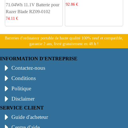
92.86 €
71.04Wh 11.1V Batterie pour
Razer Blade RZ09-0102
74.11 €
Batteries d'ordinateur portable de haute qualité 100% neuf et compatible,
garantie 2 ans, livré gratuitement en 48 h !
INFORMATION D'ENTREPRISE
Contactez-nous
Conditions
Politique
Disclaimer
SERVICE CLIENT
Guide d'acheteur
Centre d'aide