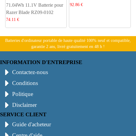
92.86 €
71.04Wh 11.1V Batterie pour
Razer Blade RZ09-0102
74.11 €
Batteries d'ordinateur portable de haute qualité 100% neuf et compatible,
garantie 2 ans, livré gratuitement en 48 h !
INFORMATION D'ENTREPRISE
Contactez-nous
Conditions
Politique
Disclaimer
SERVICE CLIENT
Guide d'acheteur
Centre d'aide