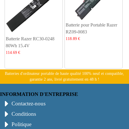
Batterie pour Portable Razer
RZ09-0083
Batterie Razer RC30-0248
118.89 €
80Wh 15.4V
114.69 €
Batteries d'ordinateur portable de haute qualité 100% neuf et compatible,
garantie 2 ans, livré gratuitement en 48 h !
INFORMATION D'ENTREPRISE
Contactez-nous
Conditions
Politique