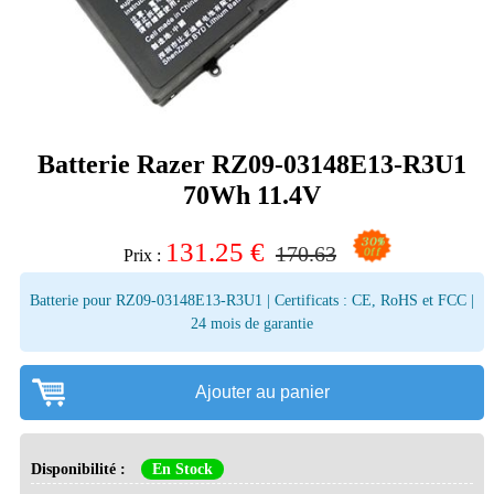
Batterie Razer RZ09-03148E13-R3U1
70Wh 11.4V
131.25
€
170.63
Prix :
Batterie pour RZ09-03148E13-R3U1 | Certificats : CE, RoHS et FCC |
24 mois de garantie
Ajouter au panier
Disponibilité :
En Stock