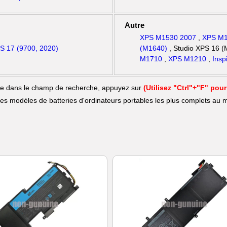
Autre
XPS M1530 2007
,
XPS M1
S 17 (9700, 2020)
(M1640)
, Studio XPS 16 (
M1710
,
XPS M1210
,
Ins
rie dans le champ de recherche, appuyez sur
(Utilisez "Ctrl"+"F" pou
les modèles de batteries d'ordinateurs portables les plus complets au