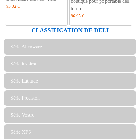
boutique pour pc portable dell
93.02 €
totrm
86.95 €
CLASSIFICATION DE DELL
Série Alienware
Série inspiron
Série Latitude
Série Precision
Série Vostro
Série XPS