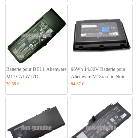
Batterie pour DELL Alienware
96Wh 14.80V Batterie pour
M17x ALW17D
Alienware M18x série Noir
70.58 €
84.87 €